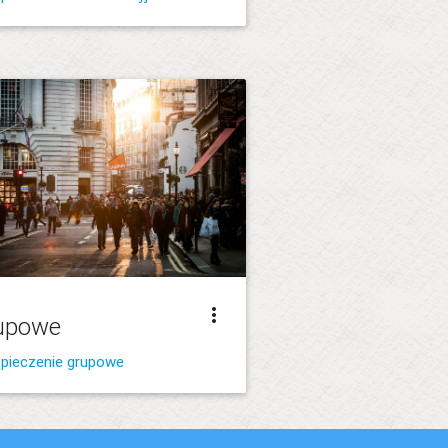
more_vert
upowe
pieczenie grupowe