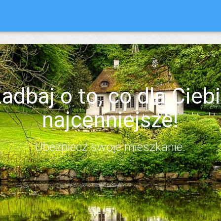
adbaj o to, co dla Cieb
najcenniejsze!
Ubezpiecz swoje mieszkanie.