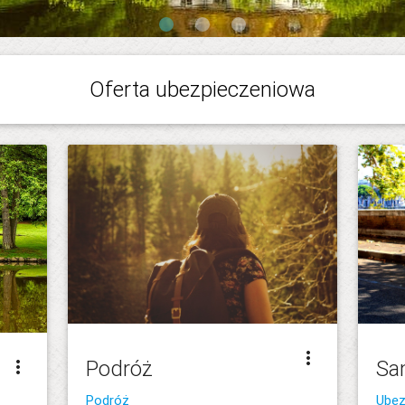
Oferta ubezpieczeniowa
more_vert
Podróż
Sa
more_vert
Podróż
Ubez